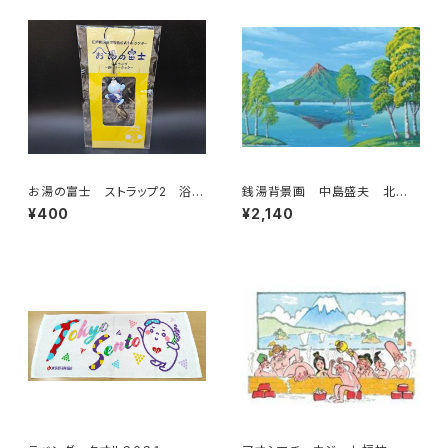
お湯の富士 ストラップ2 浴衣
銭湯背景画 中島盛夫 北海
バージョン（江戸川浴場組合）
道駒ケ岳
¥400
¥2,140