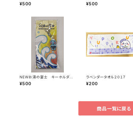
札（江戸川区浴場組合）
川区浴場組合）
¥500
¥500
NEWお湯の富士 キーホルダ
ラベンダータオル２０１７
ー （江戸川浴場組合）
¥500
¥200
商品一覧に戻る