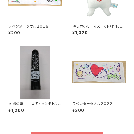
ラベンダータオル２０１８
ゆっポくん マスコット（約10c
m）
¥200
¥1,320
お湯の富士 スティックボトル
ラベンダータオル２０２２
（黒）（江戸川区浴場組合）
¥1,200
¥200