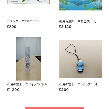
ラベンダータオル２０２１
銭湯背景画 中島盛夫 北海
道駒ケ岳
¥200
¥2,140
お湯の富士 スティックボトル
お湯の富士 ストラップ１（江戸
（白）（江戸川区浴場組合）
川区浴場組合）
¥1,200
¥400