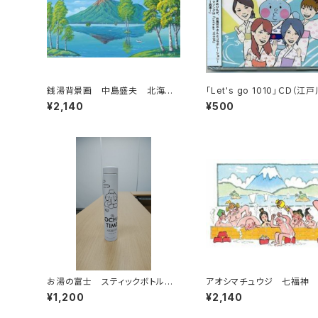
銭湯背景画 中島盛夫 北海道
「Let's go 1010」ＣＤ（江
駒ケ岳
浴場組合）
¥2,140
¥500
お湯の富士 スティックボトル
アオシマチュウジ 七福神
（白）（江戸川区浴場組合）
¥1,200
¥2,140