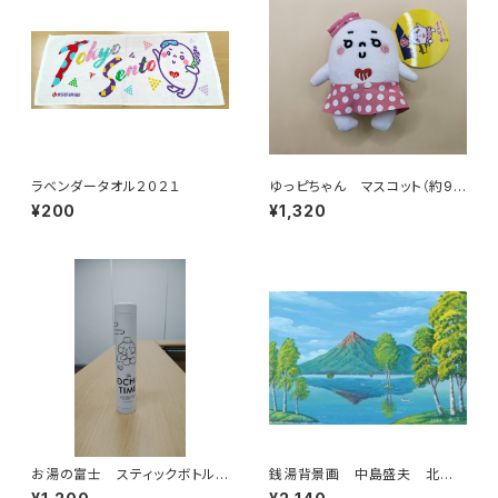
ラベンダータオル２０２１
ゆっピちゃん マスコット（約9.5
cm）
¥200
¥1,320
お湯の富士 スティックボトル
銭湯背景画 中島盛夫 北海
（白）（江戸川区浴場組合）
道駒ケ岳