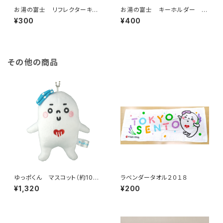
お湯の富士 リフレクターキー
お湯の富士 キーホルダー 下
ホルダー（江戸川区浴場組合）
駄箱鍵（江戸川区浴場組合）
¥300
¥400
その他の商品
ゆっポくん マスコット（約10c
ラベンダータオル２０１８
m）
¥1,320
¥200