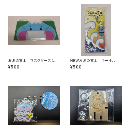
お湯の富士 マスクケース（江
NEWお湯の富士 キーホルダ
戸川区浴場組合）
ー （江戸川浴場組合）
¥500
¥500