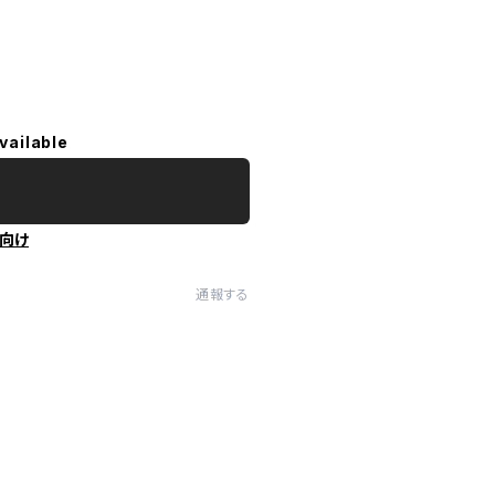
vailable
向け
通報する